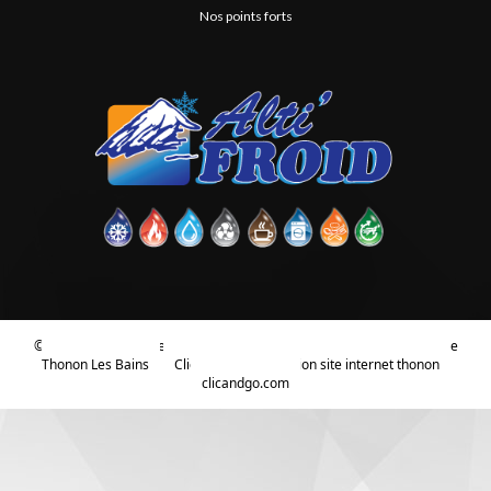
Nos points forts
© 2026
Agence Web Thonon Les Bains
-
Référencement Google
Thonon Les Bains
Clic And Go
création site internet thonon
clicandgo.com